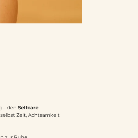
 – den 
Selfcare 
selbst Zeit, Achtsamkeit 
n zur Ruhe. 