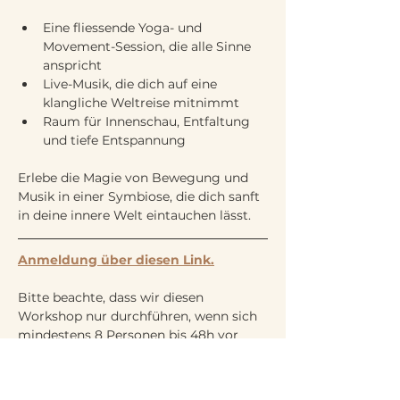
Eine fliessende Yoga- und 
Movement-Session, die alle Sinne 
anspricht
Live-Musik, die dich auf eine 
klangliche Weltreise mitnimmt
Raum für Innenschau, Entfaltung 
und tiefe Entspannung
Erlebe die Magie von Bewegung und 
Musik in einer Symbiose, die dich sanft 
in deine innere Welt eintauchen lässt.
Anmeldung über diesen Link.
Bitte beachte, dass wir diesen 
Workshop nur durchführen, wenn sich 
mindestens 8 Personen bis 48h vor 
dem Event online angemeldet haben. 
Im Falle einer Absage werden die Gäste 
per Mail informiert und das Ticket wird 