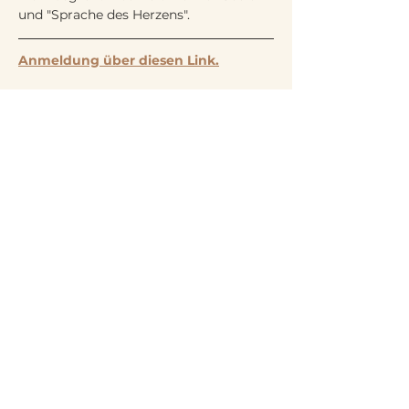
und "Sprache des Herzens".
Anmeldung über diesen Link.
Mehr über Sabrina findest du 
hier
.
Ich freue mich, dich in meiner Inside 
Flow Stunde begrüssen zu dürfen! 🩷
Herzlichst,
Sabrina
Folge uns auf Instagram
@lunawinterthur
Wir sind krankenkassen-anerkannt!