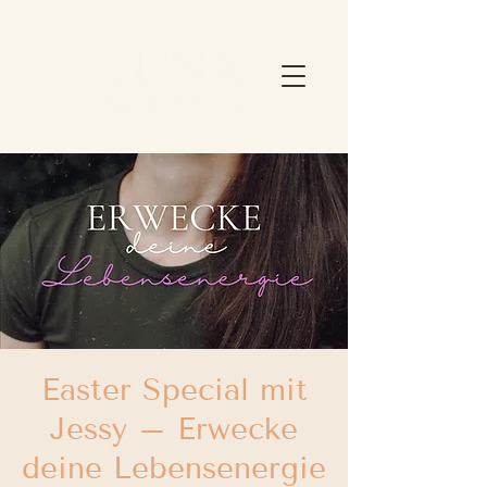
Easter Special mit
Jessy – Erwecke
deine Lebensenergie